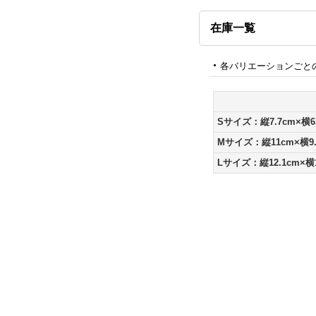
在庫一覧
各バリエーションごと
Sサイズ：縦7.7cm×横6
Mサイズ：縦11cm×横9.
Lサイズ：縦12.1cm×横