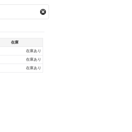
在庫
在庫あり
在庫あり
在庫あり