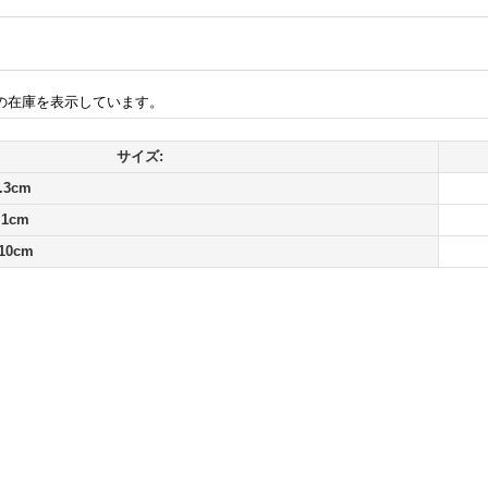
の在庫を表示しています。
サイズ:
.3cm
1cm
10cm