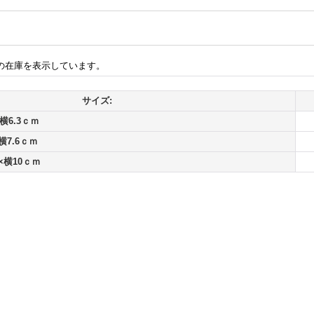
の在庫を表示しています。
サイズ:
横6.3ｃｍ
横7.6ｃｍ
×横10ｃｍ