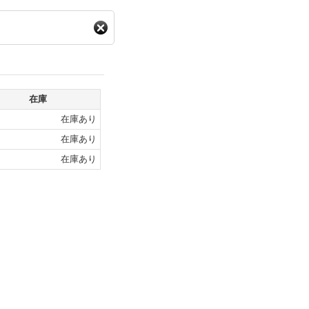
在庫
在庫あり
在庫あり
在庫あり