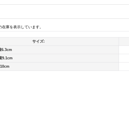
の在庫を表示しています。
サイズ:
6.3cm
9.1cm
10cm