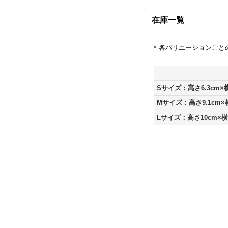
在庫一覧
各バリエーションごと
Sサイズ：高さ6.3cm×横
Mサイズ：高さ9.1cm×横
Lサイズ：高さ10cm×横