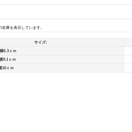
の在庫を表示しています。
サイズ:
横6.3ｃｍ
横9.1ｃｍ
横10ｃｍ