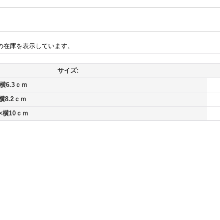
の在庫を表示しています。
サイズ:
横6.3ｃｍ
横8.2ｃｍ
×横10ｃｍ