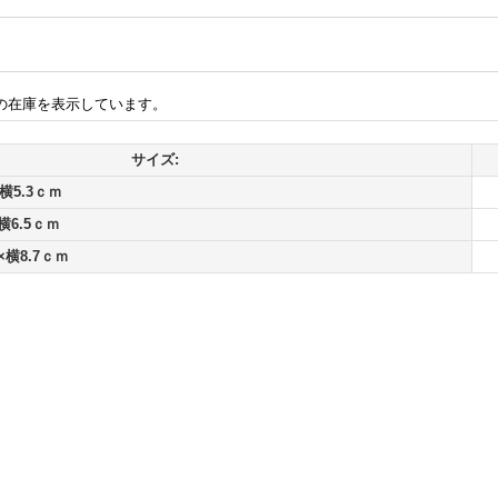
の在庫を表示しています。
サイズ:
横5.3ｃｍ
横6.5ｃｍ
×横8.7ｃｍ