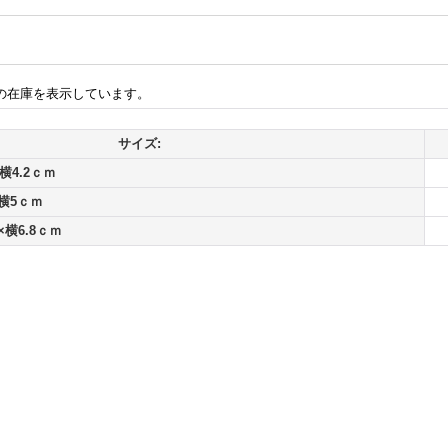
の在庫を表示しています。
サイズ:
横4.2ｃｍ
横5ｃｍ
×横6.8ｃｍ