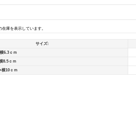
の在庫を表示しています。
サイズ:
横6.3ｃｍ
横8.5ｃｍ
×横10ｃｍ