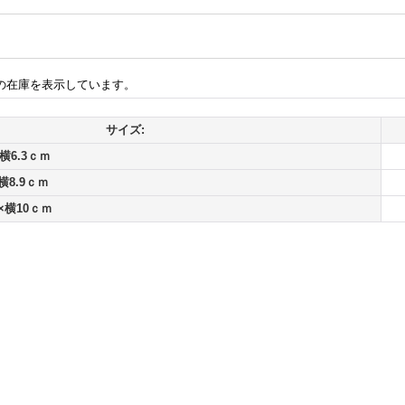
の在庫を表示しています。
サイズ:
横6.3ｃｍ
横8.9ｃｍ
×横10ｃｍ