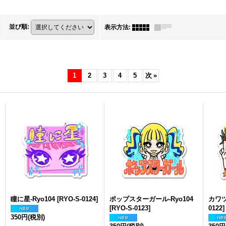
並び順
:
表示方法
:
1
2
3
4
5
次
»
瞳に星-Ryo104
[
RYO-S-0124
]
ポップスターガール-Ryo104
カワツ
[
RYO-S-0123
]
0122
]
350円
(税別)