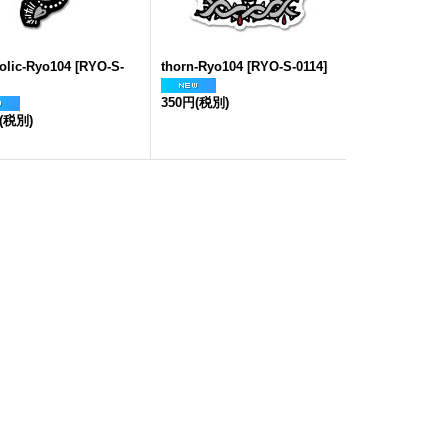
olic-Ryo104
[
RYO-S-
thorn-Ryo104
[
RYO-S-0114
]
350円
(税別)
(税別)