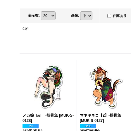
表示数
:
画像
:
在庫あり
91
件
メカ娘 Tail -骸骨魚
[
MUK-S-
マネキネコ【2】-骸骨魚
0128
]
[
MUK-S-0127
]