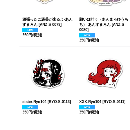
頑張ったご褒美が来るよ-あん
願いは叶う（あんまろゆうも
ずまろん
[
ANZ-S-0079
]
ち）-あんずまろん
[
ANZ-S-
0080
]
350円
(税別)
350円
(税別)
sister-Ryo104
[
RYO-S-0113
]
XXX-Ryo104
[
RYO-S-0111
]
350円
(税別)
350円
(税別)