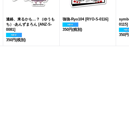
連絡、来るかも…？（ゆうも
強強-Ryo104
[
RYO-S-0116
]
symb
ち）-あんずまろん
[
ANZ-S-
0115
]
0081
]
350円
(税別)
350円
350円
(税別)