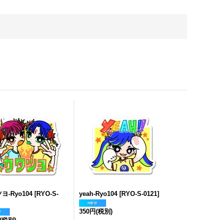
ヨ-Ryo104
[
RYO-S-
yeah-Ryo104
[
RYO-S-0121
]
350円
(税別)