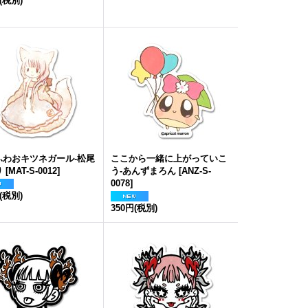
(税別)
ふわおキツネガール-松尾
ここから一緒に上がっていこ
り
[
MAT-S-0012
]
う-あんずまろん
[
ANZ-S-
0078
]
(税別)
350円
(税別)