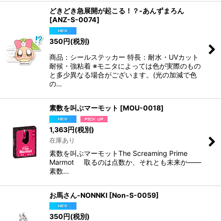
どきどき急展開が起こる！？-あんずまろん
[
ANZ-S-0074
]
350
円
(税別)
商品：シールステッカー 特長：耐水・UVカット
耐候・強粘着 ※モニタによっては色が実際のもの
と多少異なる場合がございます。(光の加減で色
の…
素数を叫ぶマーモット
[
MOU-0018
]
1,363
円
(税別)
在庫あり
素数を叫ぶマーモットThe Screaming Prime
Marmot 取るのは点数か、それとも未来か——
素数…
お馬さん-NONNKI
[
Non-S-0059
]
350
円
(税別)