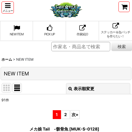
メニュー
ステッカー＆缶バッチ
NEW ITEM
PICK UP
作家紹介
を作りたい！
ホーム
>
NEW ITEM
NEW ITEM
表示順変更
閉じる
91
件
表示数
:
1
2
次
»
並び順
:
メカ娘 Tail -骸骨魚
[
MUK-S-0128
]