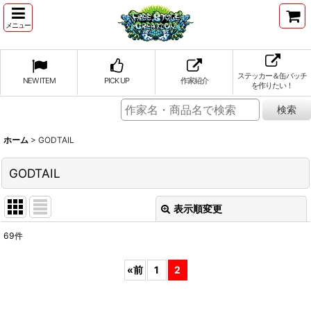
メニュー
ステッカー＆缶バッチ
NEW ITEM
PICK UP
作家紹介
を作りたい！
ホーム
>
GODTAIL
GODTAIL
表示順変更
閉じる
69
件
表示数
:
«
前
1
2
並び順
: