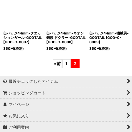
缶バッジ44mm-クエッ
缶バッジ44mm-ネオン
缶バッジ44mm-機械男-
ションガール-GODTAIL
髑髏 ドクラー-GODTAIL
GODTAIL
[
GOD-C-
[
GOD-C-0007
]
[
GOD-C-0008
]
0009
]
350
円
(税別)
350
円
(税別)
350
円
(税別)
«
前
1
2
最近チェックしたアイテム
ショッピングカート
マイページ
お気に入り
ご利用案内