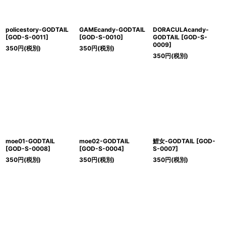
policestory-GODTAIL
GAMEcandy-GODTAIL
DORACULAcandy-
[
GOD-S-0011
]
[
GOD-S-0010
]
GODTAIL
[
GOD-S-
0009
]
350
円
(税別)
350
円
(税別)
350
円
(税別)
moe01-GODTAIL
moe02-GODTAIL
鯉女-GODTAIL
[
GOD-
[
GOD-S-0008
]
[
GOD-S-0004
]
S-0007
]
350
円
(税別)
350
円
(税別)
350
円
(税別)