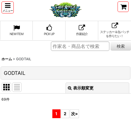
メニュー
ステッカー＆缶バッチ
NEW ITEM
PICK UP
作家紹介
を作りたい！
ホーム
>
GODTAIL
GODTAIL
表示順変更
閉じる
69
件
表示数
:
1
2
次
»
並び順
: