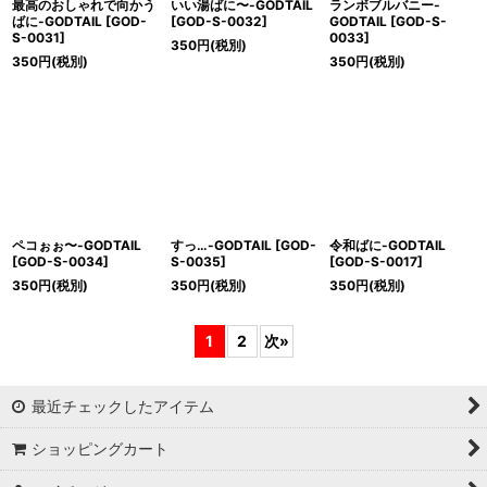
最高のおしゃれで向かう
いい湯ばに〜-GODTAIL
ランボブルバニー-
ばに-GODTAIL
[
GOD-
[
GOD-S-0032
]
GODTAIL
[
GOD-S-
S-0031
]
0033
]
350
円
(税別)
350
円
(税別)
350
円
(税別)
ペコぉぉ〜-GODTAIL
すっ…-GODTAIL
[
GOD-
令和ばに-GODTAIL
[
GOD-S-0034
]
S-0035
]
[
GOD-S-0017
]
350
円
(税別)
350
円
(税別)
350
円
(税別)
1
2
次
»
最近チェックしたアイテム
ショッピングカート