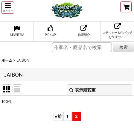
メニュー
ステッカー＆缶バッチ
NEW ITEM
PICK UP
作家紹介
を作りたい！
ホーム
>
JAIBON
JAIBON
表示順変更
閉じる
100
件
表示数
:
«
前
1
2
並び順
: