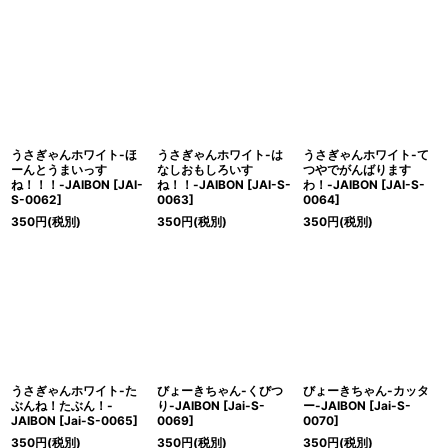
うさぎゃんホワイト-ほ
うさぎゃんホワイト-は
うさぎゃんホワイト-て
ーんとうまいっす
なしおもしろいす
つやでがんばります
ね！！！-JAIBON
[
JAI-
ね！！-JAIBON
[
JAI-S-
わ！-JAIBON
[
JAI-S-
S-0062
]
0063
]
0064
]
350
円
(税別)
350
円
(税別)
350
円
(税別)
うさぎゃんホワイト-た
びょーきちゃん-くびつ
びょーきちゃん-カッタ
ぶんね！たぶん！-
り-JAIBON
[
Jai-S-
ー-JAIBON
[
Jai-S-
JAIBON
[
Jai-S-0065
]
0069
]
0070
]
350
円
(税別)
350
円
(税別)
350
円
(税別)