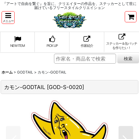
『アートで自由を繋ぐ』を旨に、クリエイターの作品を、ステッカーとして世に
届けているフリースタイルクリエイション
メニュー
ステッカー＆缶バッチ
NEW ITEM
PICK UP
作家紹介
を作りたい！
ホーム
>
GODTAIL
>
カモン-GODTAIL
カモン-GODTAIL
[
GOD-S-0020
]