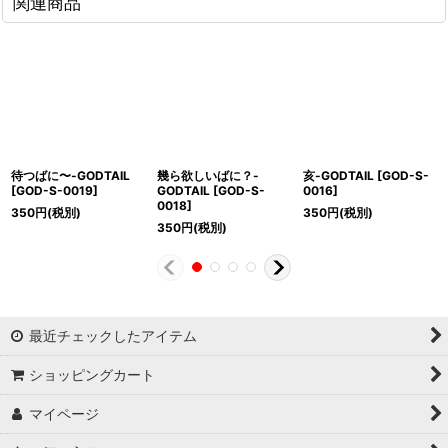
関連商品
待つばに〜-GODTAIL
幾ら欲しいばに？-
亥-GODTAIL
[
GOD-S-
[
GOD-S-0019
]
GODTAIL
[
GOD-S-
0016
]
0018
]
350
円
(税別)
350
円
(税別)
350
円
(税別)
最近チェックしたアイテム
ショッピングカート
マイページ