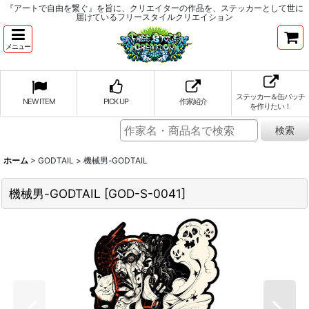
『アートで自由を繋ぐ』を旨に、クリエイターの作品を、ステッカーとして世に
届けているフリースタイルクリエイション
メニュー
ステッカー＆缶バッチ
NEW ITEM
PICK UP
作家紹介
を作りたい！
ホーム
>
GODTAIL
>
機械男-GODTAIL
機械男-GODTAIL
[
GOD-S-0041
]