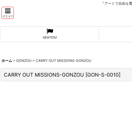
『アートで自由を
メニュー
NEW ITEM
ホーム
>
GONZOU
>
CARRY OUT MISSIONS-GONZOU
CARRY OUT MISSIONS-GONZOU
[
GON-S-0010
]