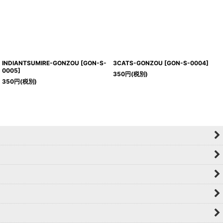
INDIANTSUMIRE-GONZOU
[
GON-S-
3CATS-GONZOU
[
GON-S-0004
]
0005
]
350
円
(税別)
350
円
(税別)