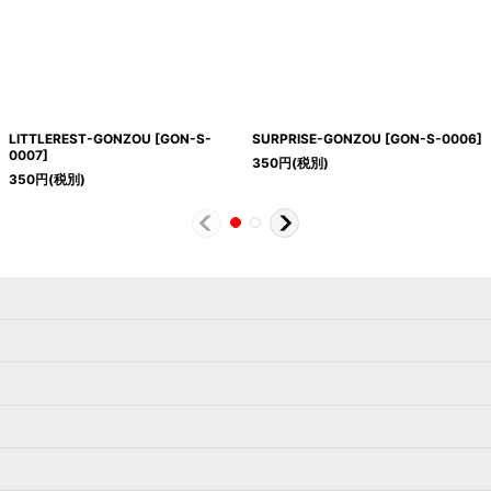
LITTLEREST-GONZOU
[
GON-S-
SURPRISE-GONZOU
[
GON-S-0006
]
0007
]
350
円
(税別)
350
円
(税別)