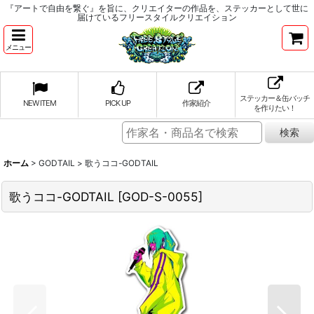
『アートで自由を繋ぐ』を旨に、クリエイターの作品を、ステッカーとして世に
届けているフリースタイルクリエイション
メニュー
ステッカー＆缶バッチ
NEW ITEM
PICK UP
作家紹介
を作りたい！
ホーム
>
GODTAIL
>
歌うココ-GODTAIL
歌うココ-GODTAIL
[
GOD-S-0055
]