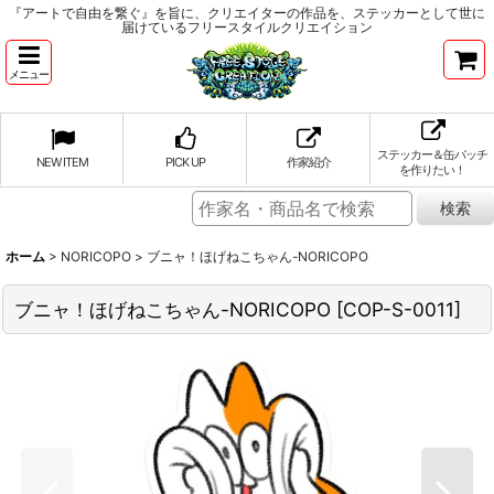
『アートで自由を繋ぐ』を旨に、クリエイターの作品を、ステッカーとして世に
届けているフリースタイルクリエイション
メニュー
ステッカー＆缶バッチ
NEW ITEM
PICK UP
作家紹介
を作りたい！
ホーム
>
NORICOPO
>
ブニャ！ほげねこちゃん-NORICOPO
ブニャ！ほげねこちゃん-NORICOPO
[
COP-S-0011
]