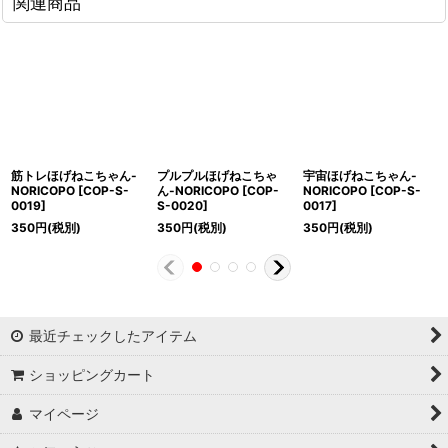
関連商品
筋トレほげねこちゃん-
プルプルほげねこちゃ
宇宙ほげねこちゃん-
NORICOPO
[
COP-S-
ん-NORICOPO
[
COP-
NORICOPO
[
COP-S-
0019
]
S-0020
]
0017
]
350
円
(税別)
350
円
(税別)
350
円
(税別)
最近チェックしたアイテム
ショッピングカート
マイページ