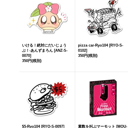
いける！絶対にだいじょう
pizza car-Ryo104
[
RYO-S-
ぶ！-あんずまろん
[
ANZ-S-
0102
]
0070
]
350円
(税別)
350円
(税別)
$5-Ryo104
[
RYO-S-0097
]
素数を叫ぶマーモット
[
MOU-