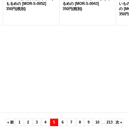
もるめの
[
MOR-S-0052
]
るめの
[
MOR-S-0043
]
いも
350円
(税別)
350円
(税別)
の
[
M
350円
«
前
1
2
3
4
5
6
7
8
9
10
...
213
次
»