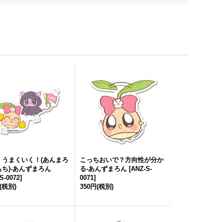
！うまくいく！(あんまろ
こっちおいで？方向性が分か
ち)-あんずまろん
る-あんずまろん
[
ANZ-S-
S-0072
]
0071
]
(税別)
350円
(税別)