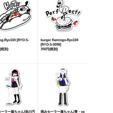
og-Ryo104
[
RYO-S-
burger flamingo-Ryo104
[
RYO-S-0098
]
(税別)
350円
(税別)
セーラー服ちゃん(体の汚
病みセーラー服ちゃん(青・ya