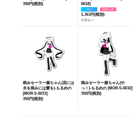
350円
(税別)
0018
]
1,363円
(税別)
在庫あり
病みセーラー服ちゃん(花には
病みセーラー服ちゃん(や
水を病みには愛を)-もるめの
っ！)-もるめの
[
MOR-S-0032
]
[
MOR-S-0033
]
350円
(税別)
350円
(税別)