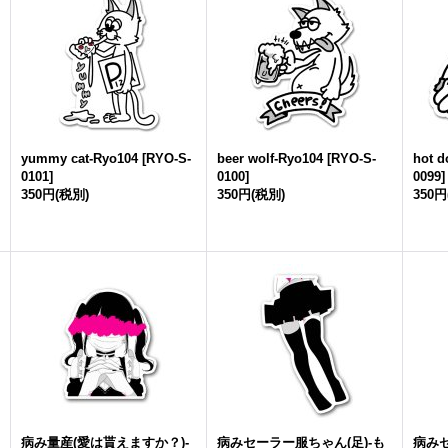
yummy cat-Ryo104
[
RYO-S-
beer wolf-Ryo104
[
RYO-S-
hot d
0101
]
0100
]
0099
]
350円
(税別)
350円
(税別)
350円
病み量産(愛は貰えますか？)-
病みセーラー服ちゃん(足)-も
病み