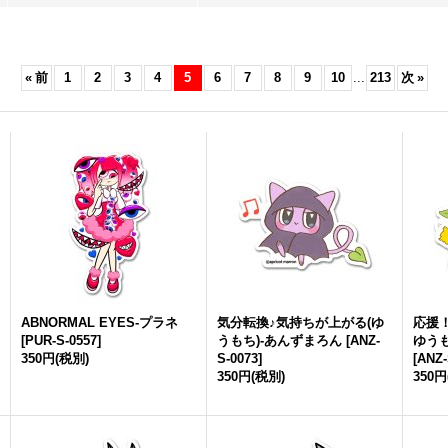
«
前
1
2
3
4
5
6
7
8
9
10
...
213
次
»
ABNORMAL EYES-プラネ
気分転換♪気持ちが上がる(ゆ
応援
[
PUR-S-0557
]
うもち)-あんずまろん
[
ANZ-
ゆうも
350円
(税別)
S-0073
]
[
ANZ-
350円
(税別)
350円