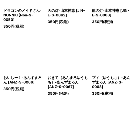
ドラゴンのメイドさん-
天の灯-山本神恵
[
JIN-
龍の灯-山本神恵
[
JIN-
NONNKI
[
Non-S-
E-S-0062
]
E-S-0063
]
0050
]
350
円
(税別)
350
円
(税別)
350
円
(税別)
おいしー！-あんずまろ
おきて（あんまろゆうも
プィ（ゆうもち）-あん
ん
[
ANZ-S-0066
]
ち）-あんずまろん
ずまろん
[
ANZ-S-
[
ANZ-S-0067
]
0068
]
350
円
(税別)
350
円
(税別)
350
円
(税別)