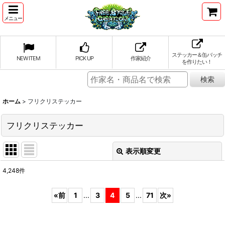
メニュー
ステッカー＆缶バッチ
NEW ITEM
PICK UP
作家紹介
を作りたい！
ホーム
>
フリクリステッカー
フリクリステッカー
表示順変更
閉じる
4,248
件
表示数
:
«
前
1
...
3
4
5
...
71
次
»
並び順
: