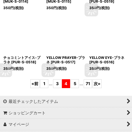
[
MUK-S-0114
]
[
MUK-S-0115
]
[
PUR-S-0519
]
350
円
(税別)
350
円
(税別)
350
円
(税別)
チョコミントアイス-プ
YELLOW PRAYER-プラ
YELLOW EYE-プラネ
ラネ
[
PUR-S-0518
]
ネ
[
PUR-S-0517
]
[
PUR-S-0516
]
350
円
(税別)
350
円
(税別)
350
円
(税別)
«
前
1
...
3
4
5
...
71
次
»
最近チェックしたアイテム
ショッピングカート
マイページ