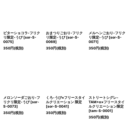
ビターショコラ-フリク
おまつりごおり-フリク
メルヘンごおり-フリク
リ限定-うび
[
sor-S-
リ限定-うび
[
sor-S-
リ限定-うび
[
sor-S-
0075
]
0069
]
0071
]
350
円
(税別)
350
円
(税別)
350
円
(税別)
メロンソーダごおり-フ
くろ-うび×フリースタイ
ストリートシグレ-
リクリ限定-うび
[
sor-
ルクリエーション 限定
TAM+α×フリースタイ
S-0073
]
[
sor-S-0041
]
ルクリエーション限定
[
tam-S-0001
]
350
円
(税別)
350
円
(税別)
350
円
(税別)