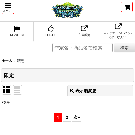
メニュー
ステッカー＆缶バッチ
NEW ITEM
PICK UP
作家紹介
を作りたい！
ホーム
>
限定
限定
表示順変更
閉じる
76
件
表示数
:
1
2
次
»
並び順
: