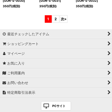
[
GON-S-0030
]
[
GON-S-0031
]
[
GON-S-0032
]
350
円
(税別)
350
円
(税別)
350
円
(税別)
1
2
次
»
最近チェックしたアイテム
ショッピングカート
マイページ
お気に入り
ご利用案内
お問い合わせ
特定商取引法表示
PCサイト