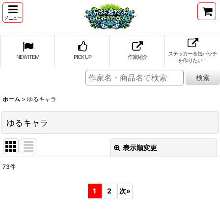
メニュー
ステッカー＆缶バッチ
NEW ITEM
PICK UP
作家紹介
を作りたい！
ホーム
>
ゆるキャラ
ゆるキャラ
表示順変更
閉じる
73
件
表示数
:
1
2
次
»
並び順
: