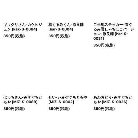
ギックリさん-カケヒジ
着ぐるみくん-原良輔
ご当地ステッカー-着ぐ
ュン
[
kak-S-0064
]
[
har-S-0004
]
るみ君しゃちほこバージ
ョン-原良輔
[
har-S-
350
円
(税別)
350
円
(税別)
0031
]
350
円
(税別)
ぼっちさん-みぞぐちと
せいっ-みぞぐちともや
あわおどり-みぞぐちと
もや
[
MIZ-S-0089
]
[
MIZ-S-0062
]
もや
[
MIZ-S-0026
]
350
円
(税別)
350
円
(税別)
350
円
(税別)