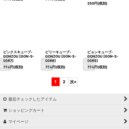
350
円
(税別)
ピンクスキューブ-
ビリーキューブ-
ピョンキューブ-
GONZOU
[
GON-S-
GONZOU
[
GON-S-
GONZOU
[
GON-S-
0067
]
0066
]
0065
]
350
円
(税別)
350
円
(税別)
350
円
(税別)
1
2
次
»
最近チェックしたアイテム
ショッピングカート
マイページ