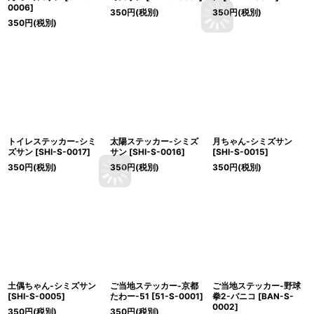
0006
]
350
円
(税別)
350
円
(税別)
350
円
(税別)
トイレステッカー-シミ
太陽ステッカー-シミズ
月ちゃん-シミズサン
ズサン
[
SHI-S-0017
]
サン
[
SHI-S-0016
]
[
SHI-S-0015
]
350
円
(税別)
350
円
(税別)
350
円
(税別)
土偶ちゃん-シミズサン
ご当地ステッカー-京都
ご当地ステッカー-野球
[
SHI-S-0005
]
たわー-51
[
51-S-0001
]
拳2-バニコ
[
BAN-S-
0002
]
350
円
(税別)
350
円
(税別)