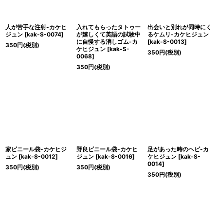
人が苦手な注射-カケヒ
入れてもらったタトゥー
出会いと別れが同時にく
ジュン
[
kak-S-0074
]
が嬉しくて英語の試験中
るケムリ-カケヒジュン
に自慢する消しゴム-カ
[
kak-S-0013
]
350
円
(税別)
ケヒジュン
[
kak-S-
350
円
(税別)
0068
]
350
円
(税別)
家ビニール袋-カケヒジ
野良ビニール袋-カケヒ
足があった時のヘビ-カ
ュン
[
kak-S-0012
]
ジュン
[
kak-S-0016
]
ケヒジュン
[
kak-S-
0014
]
350
円
(税別)
350
円
(税別)
350
円
(税別)