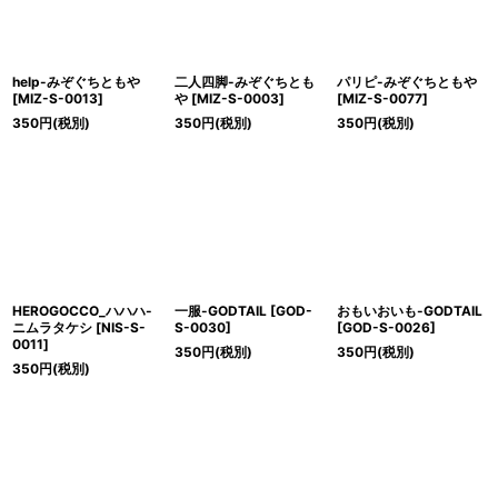
help-みぞぐちともや
二人四脚-みぞぐちとも
パリピ-みぞぐちともや
[
MIZ-S-0013
]
や
[
MIZ-S-0003
]
[
MIZ-S-0077
]
350
円
(税別)
350
円
(税別)
350
円
(税別)
HEROGOCCO_ハハハ-
一服-GODTAIL
[
GOD-
おもいおいも-GODTAIL
ニムラタケシ
[
NIS-S-
S-0030
]
[
GOD-S-0026
]
0011
]
350
円
(税別)
350
円
(税別)
350
円
(税別)