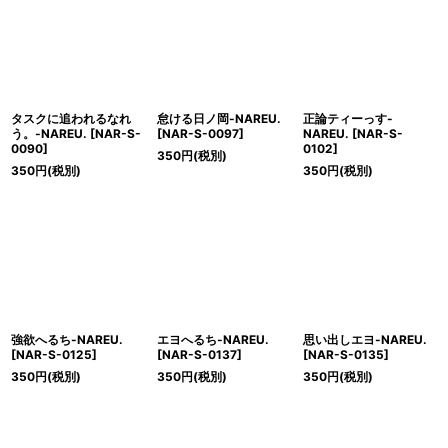
絞り込む
タスクに追われるなれ
怠ける日ノ岡-NAREU.
正論ティーっす-
う。-NAREU.
[
NAR-S-
[
NAR-S-0097
]
NAREU.
[
NAR-S-
0090
]
0102
]
350
円
(税別)
350
円
(税別)
350
円
(税別)
強欲へるち-NAREU.
エヨへるち-NAREU.
思い出しエヨ-NAREU.
[
NAR-S-0125
]
[
NAR-S-0137
]
[
NAR-S-0135
]
350
円
(税別)
350
円
(税別)
350
円
(税別)