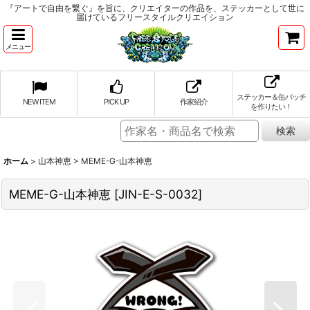
『アートで自由を繋ぐ』を旨に、クリエイターの作品を、ステッカーとして世に
届けているフリースタイルクリエイション
メニュー
ステッカー＆缶バッチ
NEW ITEM
PICK UP
作家紹介
を作りたい！
ホーム
>
山本神恵
>
MEME-G-山本神恵
MEME-G-山本神恵
[
JIN-E-S-0032
]