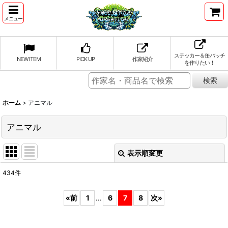
メニュー
ステッカー＆缶バッチ
NEW ITEM
PICK UP
作家紹介
を作りたい！
ホーム
>
アニマル
アニマル
表示順変更
閉じる
434
件
表示数
:
«
前
1
...
6
7
8
次
»
並び順
: