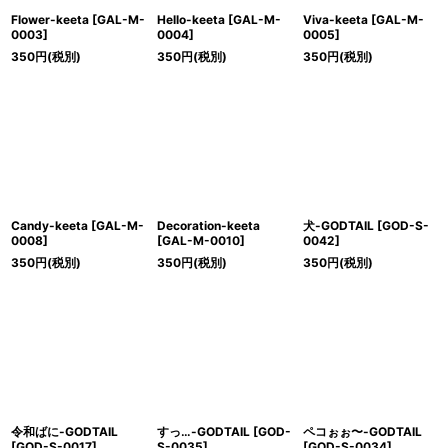
Flower-keeta
[
GAL-M-
Hello-keeta
[
GAL-M-
Viva-keeta
[
GAL-M-
0003
]
0004
]
0005
]
350
円
(税別)
350
円
(税別)
350
円
(税別)
Candy-keeta
[
GAL-M-
Decoration-keeta
犬-GODTAIL
[
GOD-S-
0008
]
[
GAL-M-0010
]
0042
]
350
円
(税別)
350
円
(税別)
350
円
(税別)
令和ばに-GODTAIL
すっ…-GODTAIL
[
GOD-
ペコぉぉ〜-GODTAIL
[
GOD-S-0017
]
S-0035
]
[
GOD-S-0034
]