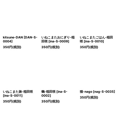
kitsune-DAN
[
DAN-S-
いねこまたおにぎり-稲
いねこまたごはん-稲田
0004
]
田咲
[
ina-S-0009
]
咲
[
ina-S-0010
]
350
円
(税別)
350
円
(税別)
350
円
(税別)
いねこまた旅-稲田咲
鶴-稲田咲
[
ina-S-
猫-nago
[
nag-S-0035
]
[
ina-S-0011
]
0002
]
350
円
(税別)
350
円
(税別)
350
円
(税別)