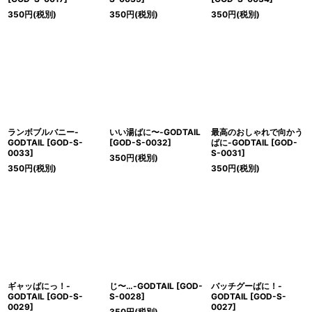
350
円
(税別)
350
円
(税別)
350
円
(税別)
ランボブルバニー-
いい湯ばに〜-GODTAIL
最高のおしゃれで向かう
GODTAIL
[
GOD-S-
[
GOD-S-0032
]
ばに-GODTAIL
[
GOD-
0033
]
S-0031
]
350
円
(税別)
350
円
(税別)
350
円
(税別)
ギャッばにっ！-
じ〜…-GODTAIL
[
GOD-
バッチグーばに！-
GODTAIL
[
GOD-S-
S-0028
]
GODTAIL
[
GOD-S-
0029
]
0027
]
350
円
(税別)