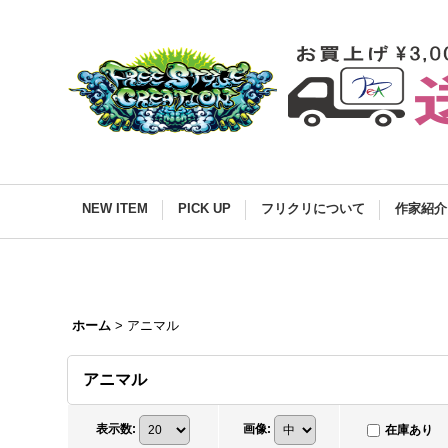
NEW ITEM
PICK UP
フリクリについて
作家紹介
ホーム
>
アニマル
アニマル
表示数
:
画像
:
在庫あり