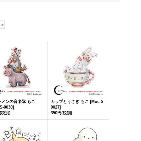
次
»
ーメンの音楽隊-もこ
カップとうさぎ-もこ
[
Moc-S-
S-0030
]
0027
]
(税別)
350円
(税別)