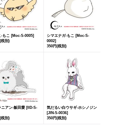
-もこ
[
Moc-S-0005
]
シマエナガ-もこ
[
Moc-S-
(税別)
0002
]
350円
(税別)
ラニアン-飯田愛
[
IID-S-
気だるい白ウサギ-ホシノジン
[
JIN-S-0036
]
(税別)
350円
(税別)