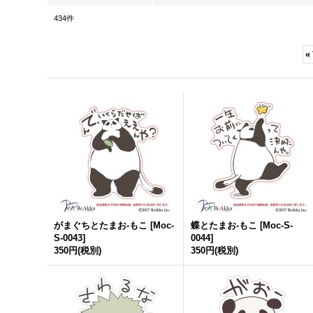
434
件
«
がまぐちとたまお-もこ
[
Moc-
蝶とたまお-もこ
[
Moc-S-
S-0043
]
0044
]
350円
(税別)
350円
(税別)