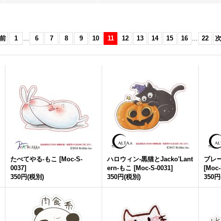
前
1
...
6
7
8
9
10
11
12
13
14
15
16
...
22
たべてやる-もこ
[
Moc-S-
ハロウィン-黒猫とJacko'Lant
ブレ
0037
]
ern-もこ
[
Moc-S-0031
]
[
Moc-
350円
(税別)
350円
(税別)
350円