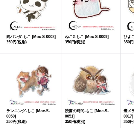
肉パンダ-もこ
[
Moc-S-0008
]
ねこ2-もこ
[
Moc-S-0009
]
ひよこ
350円
(税別)
350円
(税別)
350円
ランニング-もこ
[
Moc-S-
読書の時間-もこ
[
Moc-S-
褒メ
0050
]
0051
]
0017
]
350円
(税別)
350円
(税別)
350円