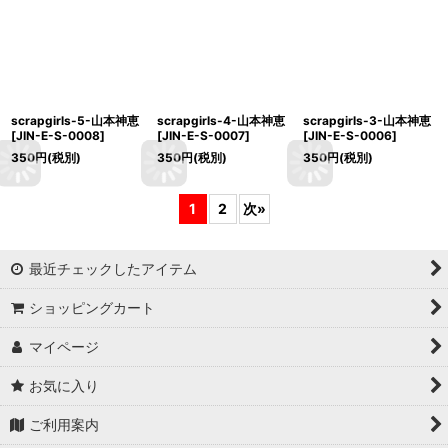
scrapgirls-5-山本神恵
scrapgirls-4-山本神恵
scrapgirls-3-山本神恵
[
JIN-E-S-0008
]
[
JIN-E-S-0007
]
[
JIN-E-S-0006
]
350
円
(税別)
350
円
(税別)
350
円
(税別)
1
2
次
»
最近チェックしたアイテム
ショッピングカート
マイページ
お気に入り
ご利用案内