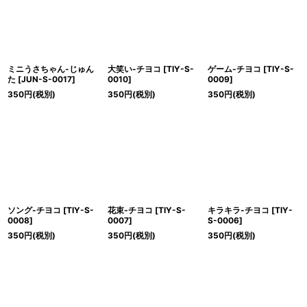
ミニうさちゃん-じゅん
大笑い-チヨコ
[
TIY-S-
ゲーム-チヨコ
[
TIY-S-
た
[
JUN-S-0017
]
0010
]
0009
]
350
円
(税別)
350
円
(税別)
350
円
(税別)
ソング-チヨコ
[
TIY-S-
花束-チヨコ
[
TIY-S-
キラキラ-チヨコ
[
TIY-
0008
]
0007
]
S-0006
]
350
円
(税別)
350
円
(税別)
350
円
(税別)