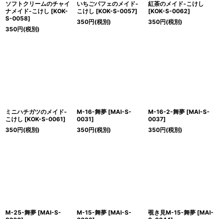
ソフトクリームのチャイ
いちごパフェのメイド-
紅茶のメイド-こけし
ナメイド-こけし
[
KOK-
こけし
[
KOK-S-0057
]
[
KOK-S-0062
]
S-0058
]
350
円
(税別)
350
円
(税別)
350
円
(税別)
ミニハチガツのメイド-
M-16-舞夢
[
MAI-S-
M-16-2-舞夢
[
MAI-S-
こけし
[
KOK-S-0061
]
0031
]
0037
]
350
円
(税別)
350
円
(税別)
350
円
(税別)
M-25-舞夢
[
MAI-S-
M-15-舞夢
[
MAI-S-
覗き見M-15-舞夢
[
MAI-