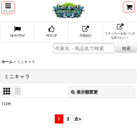
メニュー
ステッカー＆缶バッチ
NEW ITEM
PICK UP
作家紹介
を作りたい！
ホーム
>
ミニキャラ
ミニキャラ
表示順変更
閉じる
113
件
表示数
:
1
2
次
»
並び順
: