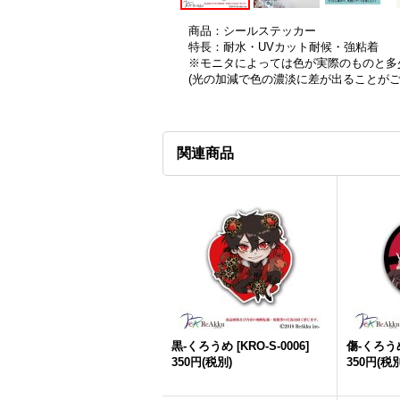
商品：シールステッカー
特長：耐水・UVカット耐候・強粘着
※モニタによっては色が実際のものと多
(光の加減で色の濃淡に差が出ることが
関連商品
黒-くろうめ
[
KRO-S-0006
]
傷-くろう
350円
(税別)
350円
(税別