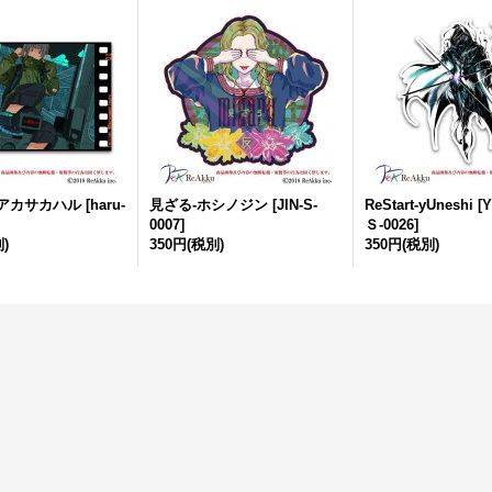
-アカサカハル
[
haru-
見ざる-ホシノジン
[
JIN-S-
ReStart-yUneshi
[
Y
0007
]
Ｓ-0026
]
)
350円
(税別)
350円
(税別)