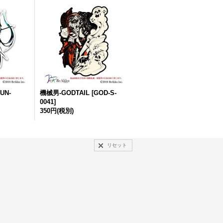
UN-
機械男-GODTAIL
[
GOD-S-
0041
]
350円
(税別)
リセット