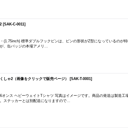
2
[
SAK-C-0011
]
・(1.75inch) 標準ダブルフックピンは、ピンの形状がZ型になっているのが
が、缶バッジの本場アメリ…
T-さくしゃ2（画像をクリックで販売ページ）
[
SAK-T-0001
]
5.6オンス ヘビーウェイトTシャツ 写真はイメージです。商品の発送は製造工
。ステッカーとは別配送になりますので…