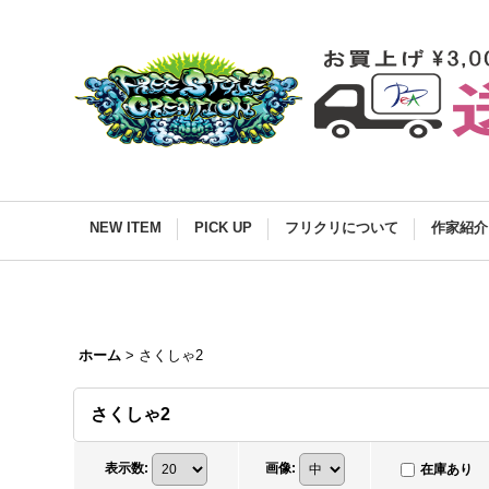
NEW ITEM
PICK UP
フリクリについて
作家紹介
ホーム
>
さくしゃ2
さくしゃ2
表示数
:
画像
:
在庫あり