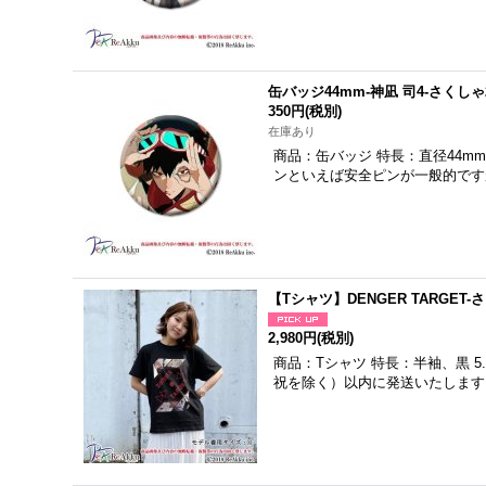
缶バッジ44mm-神凪 司4-さくしゃ
350円
(税別)
在庫あり
商品：缶バッジ 特長：直径44mm
ンといえば安全ピンが一般的です
【Tシャツ】DENGER TARGE
2,980円
(税別)
商品：Tシャツ 特長：半袖、黒 
祝を除く）以内に発送いたします