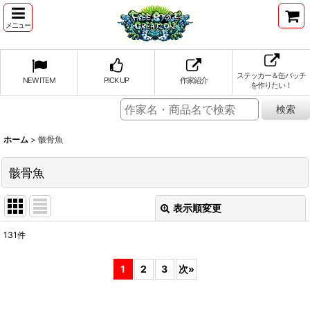
メニュー
ステッカー＆缶バッチ
NEW ITEM
PICK UP
作家紹介
を作りたい！
ホーム
>
骸骨魚
骸骨魚
表示順変更
閉じる
131
件
表示数
:
1
2
3
次
»
並び順
: