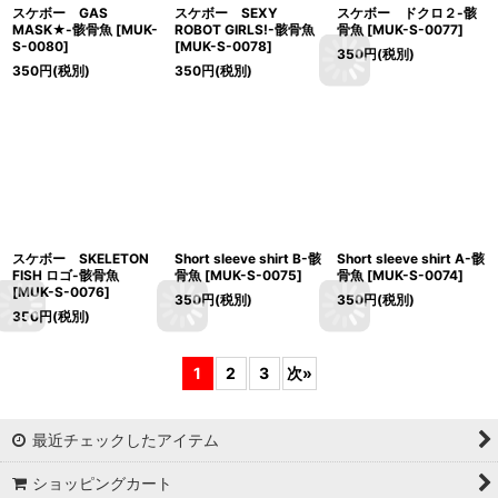
スケボー GAS
スケボー SEXY
スケボー ドクロ２-骸
MASK★-骸骨魚
[
MUK-
ROBOT GIRLS!-骸骨魚
骨魚
[
MUK-S-0077
]
S-0080
]
[
MUK-S-0078
]
350
円
(税別)
350
円
(税別)
350
円
(税別)
スケボー SKELETON
Short sleeve shirt B-骸
Short sleeve shirt A-骸
FISH ロゴ-骸骨魚
骨魚
[
MUK-S-0075
]
骨魚
[
MUK-S-0074
]
[
MUK-S-0076
]
350
円
(税別)
350
円
(税別)
350
円
(税別)
1
2
3
次
»
最近チェックしたアイテム
ショッピングカート