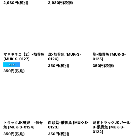
2,980
円
(税別)
2,980
円
(税別)
マネキネコ【2】-骸骨魚
虎-骸骨魚
[
MUK-S-
龍-骸骨魚
[
MUK-S-
[
MUK-S-0127
]
0126
]
0125
]
350
円
(税別)
350
円
(税別)
350
円
(税別)
トラックJK鬼娘 -骸骨
白頭鷲-骸骨魚
[
MUK-S-
刺青トラックJKガール
魚
[
MUK-S-0124
]
0123
]
B-骸骨魚
[
MUK-S-
0122
]
350
円
(税別)
350
円
(税別)