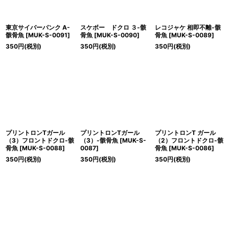
東京サイバーパンク A-
スケボー ドクロ ３-骸
レコジャケ 相即不離-骸
骸骨魚
[
MUK-S-0091
]
骨魚
[
MUK-S-0090
]
骨魚
[
MUK-S-0089
]
350
円
(税別)
350
円
(税別)
350
円
(税別)
プリントロンTガール
プリントロンTガール
プリントロンT ガール
（3）フロントドクロ-骸
（3）-骸骨魚
[
MUK-S-
（2）フロントドクロ-骸
骨魚
[
MUK-S-0088
]
0087
]
骨魚
[
MUK-S-0086
]
350
円
(税別)
350
円
(税別)
350
円
(税別)