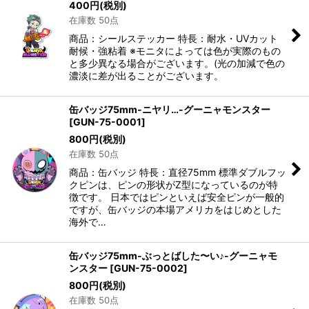
400
円
(税別)
在庫数 50点
商品：シールステッカー 特長：耐水・UVカット
耐候・強粘着 ※モニタによっては色が実際のもの
と多少異なる場合がございます。(光の加減で色の
濃淡に差が出ることがございます。
缶バッジ75mm-ニヤリ…-グーニャモンスター
[
GUN-75-0001
]
800
円
(税別)
在庫数 50点
商品：缶バッジ 特長：直径75mm 標準ダブルフッ
クピンは、ピンの形状がZ型になっているのが特
徴です。 日本ではピンといえば安全ピンが一般的
ですが、缶バッジの本場アメリカをはじめとした
海外で…
缶バッジ75mm-ぶっとばした〜い♪-グーニャモ
ンスター
[
GUN-75-0002
]
800
円
(税別)
在庫数 50点