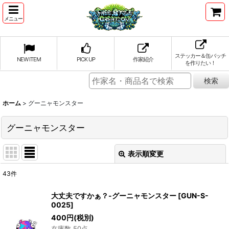
メニュー
ステッカー＆缶バッチ
NEW ITEM
PICK UP
作家紹介
を作りたい！
ホーム
>
グーニャモンスター
グーニャモンスター
表示順変更
閉じる
43
件
表示数
:
大丈夫ですかぁ？-グーニャモンスター
[
GUN-S-
0025
]
並び順
:
400
円
(税別)
在庫数 50点