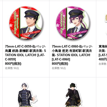
75mm-LAT-C-0059-缶バッジ-
75mm-LAT-C-0060-缶バッジ-
東海
烏鷹 鉄路-新橋駅-駅員衣装- S
小鳥遊 悠吏-有楽町駅-駅員衣
衣装- 
TATION IDOL LATCH!
[
LAT-
装- STATION IDOL LATCH!
[
LAT-
C-0059
]
[
LAT-C-0060
]
400円
800円
(税別)
800円
(税別)
在庫数 
在庫数 50点
在庫数 50点