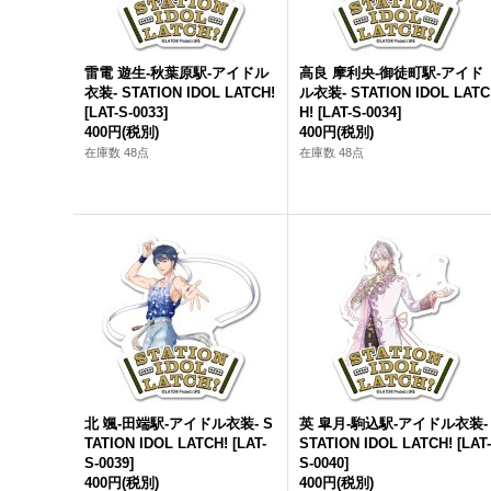
雷電 遊生-秋葉原駅-アイドル
高良 摩利央-御徒町駅-アイド
衣装- STATION IDOL LATCH!
ル衣装- STATION IDOL LATC
[
LAT-S-0033
]
H!
[
LAT-S-0034
]
400円
(税別)
400円
(税別)
在庫数 48点
在庫数 48点
北 颯-田端駅-アイドル衣装- S
英 皐月-駒込駅-アイドル衣装-
TATION IDOL LATCH!
[
LAT-
STATION IDOL LATCH!
[
LAT
S-0039
]
S-0040
]
400円
(税別)
400円
(税別)