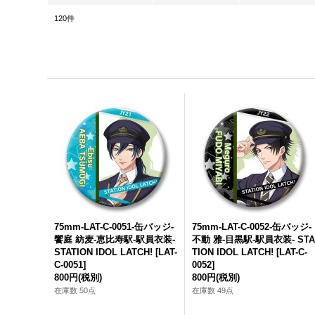
120
件
75mm-LAT-C-0051-缶バッジ-
75mm-LAT-C-0052-缶バッジ-
饗庭 紡麦-恵比寿駅-駅員衣装-
不動 雅-目黒駅-駅員衣装- ST
STATION IDOL LATCH!
[
LAT-
TION IDOL LATCH!
[
LAT-C-
C-0051
]
0052
]
800円
(税別)
800円
(税別)
在庫数 50点
在庫数 49点