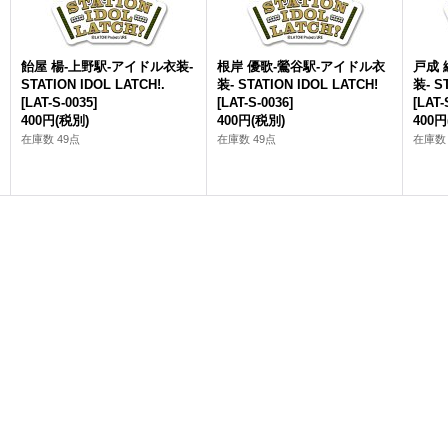
飴屋 楊-上野駅-アイドル衣装-
根岸 優歌-鶯谷駅-アイドル衣
戸成 
STATION IDOL LATCH!.
装- STATION IDOL LATCH!
装- S
[
LAT-S-0035
]
[
LAT-S-0036
]
[
LAT-
400円
(税別)
400円
(税別)
400円
在庫数 49点
在庫数 49点
在庫数 
-