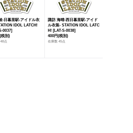
綾-日暮里駅-アイドル衣
諏訪 海晴-西日暮里駅-アイド
TATION IDOL LATCH!
ル衣装- STATION IDOL LATC
S-0037
]
H!
[
LAT-S-0038
]
(税別)
400円
(税別)
48点
在庫数 45点