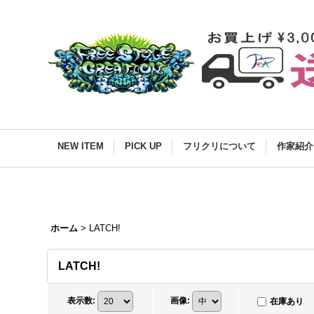
NEW ITEM
PICK UP
フリクリについて
作家紹介
ホーム
>
LATCH!
LATCH!
表示数
:
画像
:
在庫あり