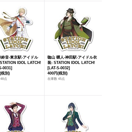
林鈴音-東京駅-アイドル
咖山 喱人-神田駅-アイドル衣
STATION IDOL LATCH!
装- STATION IDOL LATCH!
S-0031
]
[
LAT-S-0032
]
(税別)
400円
(税別)
48点
在庫数 45点