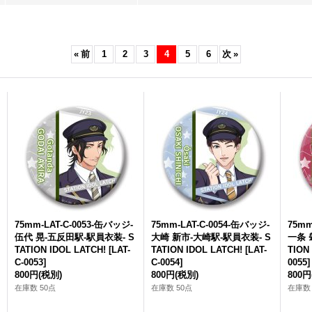
«
前
1
2
3
4
5
6
次
»
75mm-LAT-C-0053-缶バッジ-
75mm-LAT-C-0054-缶バッジ-
75mm
A
伍代 晃-五反田駅-駅員衣装- S
大崎 新市-大崎駅-駅員衣装- S
一条 
TATION IDOL LATCH!
[
LAT-
TATION IDOL LATCH!
[
LAT-
TION
C-0053
]
C-0054
]
0055
]
800円
(税別)
800円
(税別)
800円
在庫数 50点
在庫数 50点
在庫数 