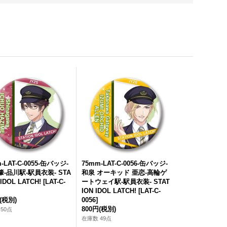
-LAT-C-0055-缶バッジ-
75mm-LAT-C-0056-缶バッジ-
肇-品川駅-駅員衣装- STA
和泉 オーキッド 亜恋-高輪ゲ
 IDOL LATCH!
[
LAT-C-
ートウェイ駅-駅員衣装- STAT
ION IDOL LATCH!
[
LAT-C-
(税別)
0056
]
800円
(税別)
50点
在庫数 49点