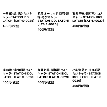
一条 肇-品川駅-ちびキ
和泉 オーキッド 亜恋-高
羽振 寿里-田町駅-ちび
ャラ- STATION IDOL
輪-ちびキャラ-
キャラ- STATION IDOL
LATCH!
[
LAT-S-0025
]
STATION IDOL LATCH!
LATCH!
[
LAT-S-0027
]
[
LAT-S-0026
]
400
円
(税別)
400
円
(税別)
400
円
(税別)
湊 航琉-浜松町駅-ちび
烏鷹 鉄路-新橋駅-ちび
小鳥遊 悠吏-有楽町駅-
キャラ- STATION IDOL
キャラ- STATION IDOL
ちびキャラ- STATION
LATCH!
[
LAT-S-0028
]
LATCH!
[
LAT-S-0029
]
IDOL LATCH!
[
LAT-S-
0030
]
400
円
(税別)
400
円
(税別)
400
円
(税別)