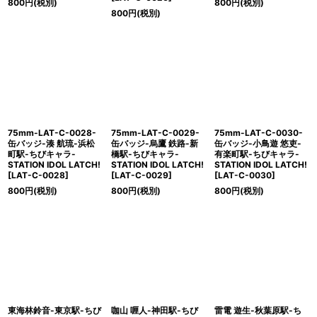
800
円
(税別)
800
円
(税別)
800
円
(税別)
75mm-LAT-C-0028-
75mm-LAT-C-0029-
75mm-LAT-C-0030-
缶バッジ-湊 航琉-浜松
缶バッジ-烏鷹 鉄路-新
缶バッジ-小鳥遊 悠吏-
町駅-ちびキャラ-
橋駅-ちびキャラ-
有楽町駅-ちびキャラ-
STATION IDOL LATCH!
STATION IDOL LATCH!
STATION IDOL LATCH!
[
LAT-C-0028
]
[
LAT-C-0029
]
[
LAT-C-0030
]
800
円
(税別)
800
円
(税別)
800
円
(税別)
東海林鈴音-東京駅-ちび
咖山 喱人-神田駅-ちび
雷電 遊生-秋葉原駅-ち