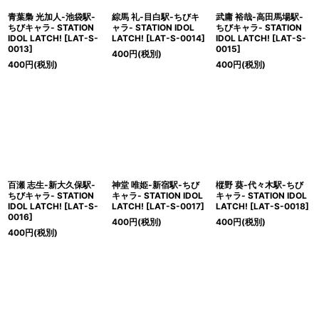
青葉梟 光加人-池袋駅-
綜馬 礼-目白駅-ちびキ
武庸 裕哉-高田馬場駅-
ちびキャラ- STATION
ャラ- STATION IDOL
ちびキャラ- STATION
IDOL LATCH!
[
LAT-S-
LATCH!
[
LAT-S-0014
]
IDOL LATCH!
[
LAT-S-
0013
]
0015
]
400
円
(税別)
400
円
(税別)
400
円
(税別)
百瀬 志生-新大久保駅-
神堂 唯姫-新宿駅-ちび
樅野 葵-代々木駅-ちび
ちびキャラ- STATION
キャラ- STATION IDOL
キャラ- STATION IDOL
IDOL LATCH!
[
LAT-S-
LATCH!
[
LAT-S-0017
]
LATCH!
[
LAT-S-0018
]
0016
]
400
円
(税別)
400
円
(税別)
400
円
(税別)