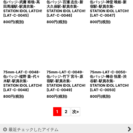
缶バッジ-武庸 裕哉-高
缶バッジ-百瀬 志生-新
缶バッジ-神堂 唯姫-新
田馬場駅-駅員衣装-
大久保駅-駅員衣装-
宿駅-駅員衣装-
STATION IDOL LATCH!
STATION IDOL LATCH!
STATION IDOL LATCH!
[
LAT-C-0045
]
[
LAT-C-0046
]
[
LAT-C-0047
]
800
円
(税別)
800
円
(税別)
800
円
(税別)
75mm-LAT-C-0048-
75mm-LAT-C-0049-
75mm-LAT-C-0050-
缶バッジ-樅野 葵-代々
缶バッジ-竹下 宮斗-原
缶バッジ-蜂谷 恒星-渋
木駅-駅員衣装-
宿駅-駅員衣装-
谷駅-駅員衣装-
STATION IDOL LATCH!
STATION IDOL LATCH!
STATION IDOL LATCH!
[
LAT-C-0048
]
[
LAT-C-0049
]
[
LAT-C-0050
]
800
円
(税別)
800
円
(税別)
800
円
(税別)
1
2
次
»
最近チェックしたアイテム