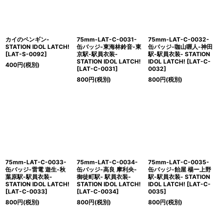
カイのペンギン-
75mm-LAT-C-0031-
75mm-LAT-C-0032-
STATION IDOL LATCH!
缶バッジ-東海林鈴音-東
缶バッジ-咖山喱人-神田
[
LAT-S-0092
]
京駅-駅員衣装-
駅-駅員衣装- STATION
STATION IDOL LATCH!
IDOL LATCH!
[
LAT-C-
400
円
(税別)
[
LAT-C-0031
]
0032
]
800
円
(税別)
800
円
(税別)
75mm-LAT-C-0033-
75mm-LAT-C-0034-
75mm-LAT-C-0035-
缶バッジ-雷電 遊生-秋
缶バッジ-高良 摩利央-
缶バッジ-飴屋 楊ー上野
葉原駅-駅員衣装-
御徒町駅- 駅員衣装-
駅-駅員衣装- STATION
STATION IDOL LATCH!
STATION IDOL LATCH!
IDOL LATCH!
[
LAT-C-
[
LAT-C-0033
]
[
LAT-C-0034
]
0035
]
800
円
(税別)
800
円
(税別)
800
円
(税別)