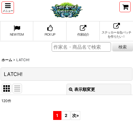
メニュー
ステッカー＆缶バッチ
NEW ITEM
PICK UP
作家紹介
を作りたい！
ホーム
>
LATCH!
LATCH!
表示順変更
閉じる
120
件
表示数
:
1
2
次
»
並び順
: