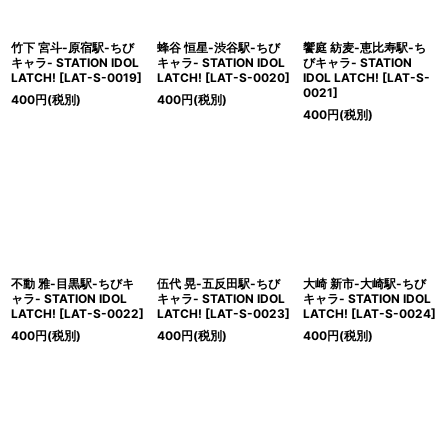
竹下 宮斗-原宿駅-ちび
蜂谷 恒星-渋谷駅-ちび
饗庭 紡麦-恵比寿駅-ち
キャラ- STATION IDOL
キャラ- STATION IDOL
びキャラ- STATION
LATCH!
[
LAT-S-0019
]
LATCH!
[
LAT-S-0020
]
IDOL LATCH!
[
LAT-S-
0021
]
400
円
(税別)
400
円
(税別)
400
円
(税別)
不動 雅-目黒駅-ちびキ
伍代 晃-五反田駅-ちび
大崎 新市-大崎駅-ちび
ャラ- STATION IDOL
キャラ- STATION IDOL
キャラ- STATION IDOL
LATCH!
[
LAT-S-0022
]
LATCH!
[
LAT-S-0023
]
LATCH!
[
LAT-S-0024
]
400
円
(税別)
400
円
(税別)
400
円
(税別)