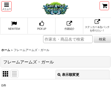
メニュー
ステッカー＆缶バッチ
NEW ITEM
PICK UP
作家紹介
を作りたい！
ホーム
>
フレームアームズ・ガール
フレームアームズ・ガール
表示順変更
閉じる
0
件
表示数
:
並び順
: