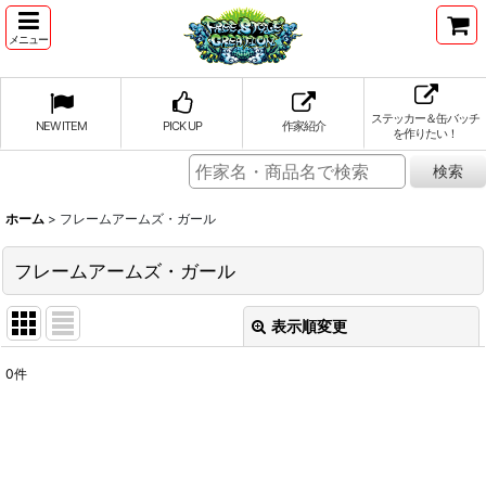
メニュー
ステッカー＆缶バッチ
NEW ITEM
PICK UP
作家紹介
を作りたい！
ホーム
>
フレームアームズ・ガール
フレームアームズ・ガール
表示順変更
閉じる
0
件
表示数
:
並び順
: