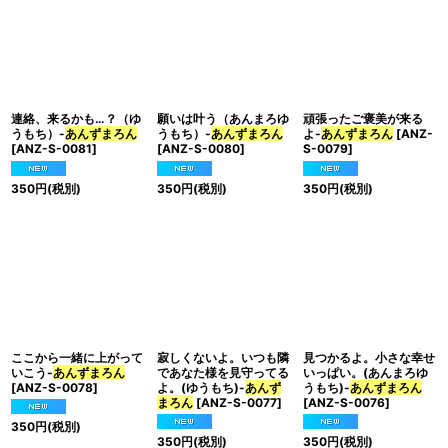
並び順
:
絞り込む
連絡、来るかも…？（ゆ
願いは叶う（あんまろゆ
頑張ったご褒美が来る
うもち）-
あんずまろん
うもち）-
あんずまろん
よ-
あんずまろん
[
ANZ-
[
ANZ-S-0081
]
[
ANZ-S-0080
]
S-0079
]
350
円
(税別)
350
円
(税別)
350
円
(税別)
ここから一緒に上がって
寂しくないよ。いつも隣
見つかるよ。小さな幸せ
いこう-
あんずまろん
であなた様を見守ってる
いっぱい。(あんまろゆ
[
ANZ-S-0078
]
よ。(ゆうもち)-
あんず
うもち)-
あんずまろん
まろん
[
ANZ-S-0077
]
[
ANZ-S-0076
]
350
円
(税別)
350
円
(税別)
350
円
(税別)