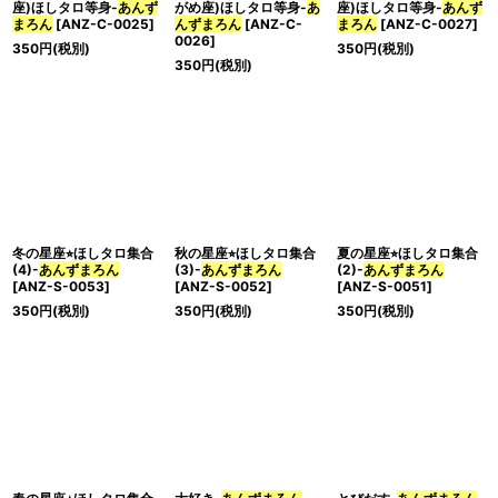
座)ほしタロ等身-
あんず
がめ座)ほしタロ等身-
あ
座)ほしタロ等身-
あんず
まろん
[
ANZ-C-0025
]
んずまろん
[
ANZ-C-
まろん
[
ANZ-C-0027
]
0026
]
350
円
(税別)
350
円
(税別)
350
円
(税別)
冬の星座⭐︎ほしタロ集合
秋の星座⭐︎ほしタロ集合
夏の星座⭐︎ほしタロ集合
(4)-
あんずまろん
(3)-
あんずまろん
(2)-
あんずまろん
[
ANZ-S-0053
]
[
ANZ-S-0052
]
[
ANZ-S-0051
]
350
円
(税別)
350
円
(税別)
350
円
(税別)