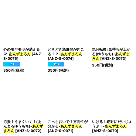
心のモヤモヤが消える
どきどき急展開が起こ
気分転換♪気持ちが上が
♡-
あんずまろん
[
ANZ-
る！？-
あんずまろん
る(ゆうもち)-
あんずま
S-0075
]
[
ANZ-S-0074
]
ろん
[
ANZ-S-0073
]
350
円
(税別)
350
円
(税別)
350
円
(税別)
応援！うまくいく！(あ
こっちおいで？方向性が
いける！絶対にだいじょ
んまろゆうもち)-
あんず
分かる-
あんずまろん
うぶ！-
あんずまろん
まろん
[
ANZ-S-0072
]
[
ANZ-S-0071
]
[
ANZ-S-0070
]