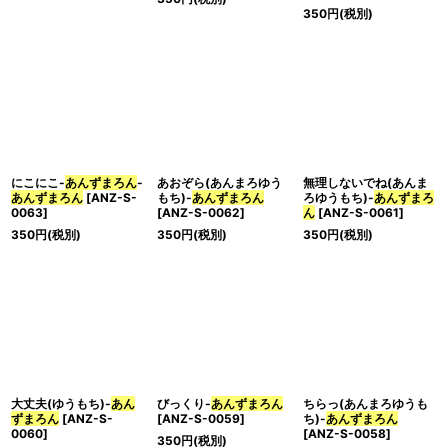
350
円
(税別)
にこにこ-
あんずまろん
-
あおぞら(あんまろゆう
無理しないでね(あんま
あんずまろん
[
ANZ-S-
もち)-
あんずまろん
ろゆうもち)-
あんずまろ
0063
]
[
ANZ-S-0062
]
ん
[
ANZ-S-0061
]
350
円
(税別)
350
円
(税別)
350
円
(税別)
大丈夫(ゆうもち)-
あん
びっくり-
あんずまろん
ちらっ(あんまろゆうも
ずまろん
[
ANZ-S-
[
ANZ-S-0059
]
ち)-
あんずまろん
0060
]
[
ANZ-S-0058
]
350
円
(税別)