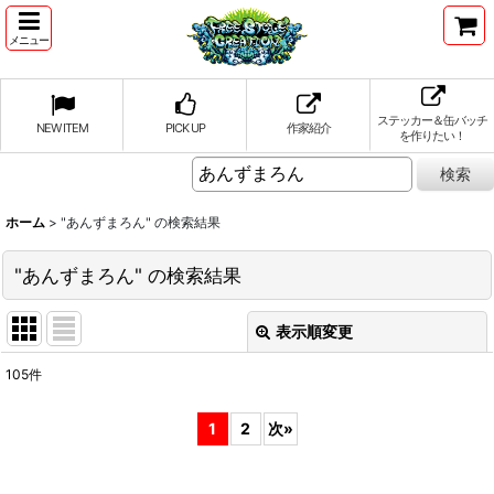
メニュー
ステッカー＆缶バッチ
NEW ITEM
PICK UP
作家紹介
を作りたい！
ホーム
>
"あんずまろん"
の
検索結果
"あんずまろん"
の
検索結果
表示順変更
閉じる
105
件
作家検索
:
1
2
次
»
表示数
: