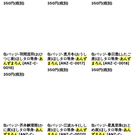
350
円
(税別)
350
円
(税別)
350
円
(税別)
缶バッジ-羽間流羽(おひ
缶バッジ-恵月冬(おうし
缶バッジ-春日透(ふたご
つじ座)ほしタロ等身-
あ
座)ほしタロ等身-
あんず
座)ほしタロ等身-
あんず
んずまろん
[
ANZ-C-
まろん
[
ANZ-C-0017
]
まろん
[
ANZ-C-0018
]
0016
]
350
円
(税別)
350
円
(税別)
350
円
(税別)
缶バッジ-芥弁解澄雨(か
缶バッジ-江波ルキ(しし
缶バッジ-星真里珠(おと
に座)ほしタロ等身-
あん
座)ほしタロ等身-
あんず
め座)ほしタロ等身-
あん
ずまろん
[
ANZ-C-
まろん
[
ANZ-C-0020
]
ずまろん
[
ANZ-C-