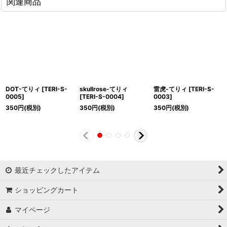
関連商品
DOT-てりィ
[
TERI-S-
skullrose-てりィ
雷虎-てりィ
[
TERI-S-
0005
]
[
TERI-S-0004
]
0003
]
350
円
(税別)
350
円
(税別)
350
円
(税別)
最近チェックしたアイテム
ショッピングカート
マイページ