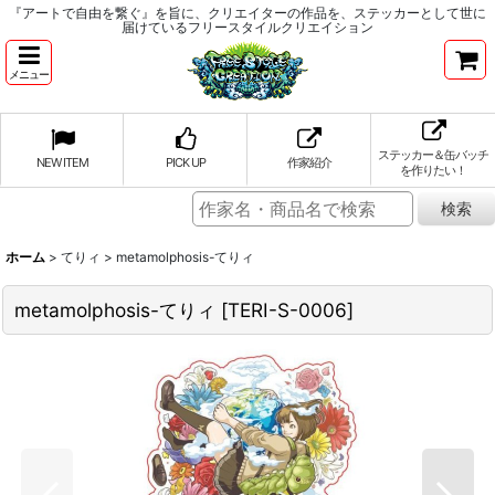
『アートで自由を繋ぐ』を旨に、クリエイターの作品を、ステッカーとして世に
届けているフリースタイルクリエイション
メニュー
ステッカー＆缶バッチ
NEW ITEM
PICK UP
作家紹介
を作りたい！
ホーム
>
てりィ
>
metamolphosis-てりィ
metamolphosis-てりィ
[
TERI-S-0006
]