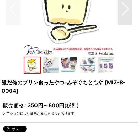
誰だ俺のプリン食ったやつ-みぞぐちともや
[
MIZ-S-
0004
]
販売価格
:
350
円
～800
円
(税別)
オプションにより価格が変わる場合もあります。