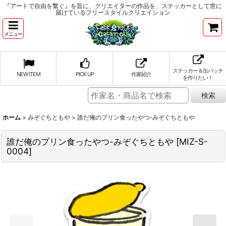
『アートで自由を繋ぐ』を旨に、クリエイターの作品を、ステッカーとして世に
届けているフリースタイルクリエイション
メニュー
ステッカー＆缶バッチ
NEW ITEM
PICK UP
作家紹介
を作りたい！
ホーム
>
みぞぐちともや
>
誰だ俺のプリン食ったやつ-みぞぐちともや
誰だ俺のプリン食ったやつ-みぞぐちともや
[
MIZ-S-
0004
]