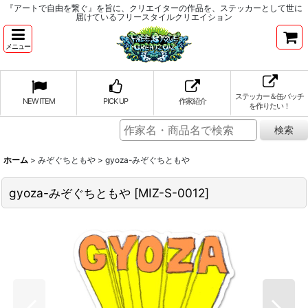
『アートで自由を繋ぐ』を旨に、クリエイターの作品を、ステッカーとして世に
届けているフリースタイルクリエイション
メニュー
ステッカー＆缶バッチ
NEW ITEM
PICK UP
作家紹介
を作りたい！
ホーム
>
みぞぐちともや
>
gyoza-みぞぐちともや
gyoza-みぞぐちともや
[
MIZ-S-0012
]