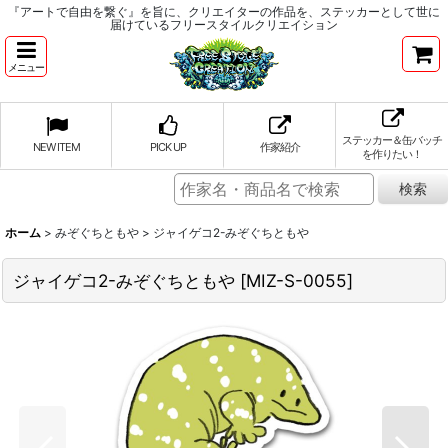
『アートで自由を繋ぐ』を旨に、クリエイターの作品を、ステッカーとして世に
届けているフリースタイルクリエイション
メニュー
ステッカー＆缶バッチ
NEW ITEM
PICK UP
作家紹介
を作りたい！
ホーム
>
みぞぐちともや
>
ジャイゲコ2-みぞぐちともや
ジャイゲコ2-みぞぐちともや
[
MIZ-S-0055
]