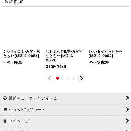
関連商品
ジャイゲコ１-みぞぐち
ししゃもＴ見本-みぞぐ
シカ-みぞぐちともや
ともや
[
MIZ-S-0054
]
ちともや
[
MIZ-S-
[
MIZ-S-0052
]
0053
]
350
円
(税別)
350
円
(税別)
350
円
(税別)
最近チェックしたアイテム
ショッピングカート
マイページ