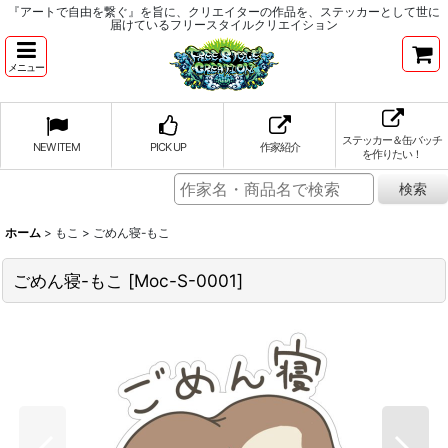
『アートで自由を繋ぐ』を旨に、クリエイターの作品を、ステッカーとして世に
届けているフリースタイルクリエイション
メニュー
ステッカー＆缶バッチ
NEW ITEM
PICK UP
作家紹介
を作りたい！
ホーム
>
もこ
>
ごめん寝-もこ
ごめん寝-もこ
[
Moc-S-0001
]