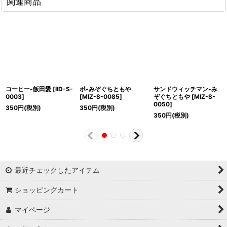
関連商品
コーヒー-飯田愛
[
IID-S-
ポ-みぞぐちともや
サンドウィッチマン-み
0003
]
[
MIZ-S-0085
]
ぞぐちともや
[
MIZ-S-
0050
]
350
円
(税別)
350
円
(税別)
350
円
(税別)
最近チェックしたアイテム
ショッピングカート
マイページ