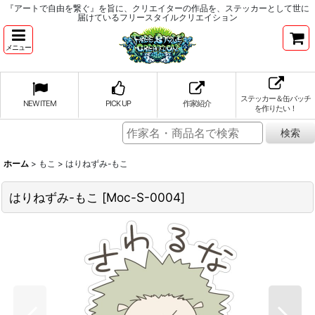
『アートで自由を繋ぐ』を旨に、クリエイターの作品を、ステッカーとして世に
届けているフリースタイルクリエイション
メニュー
ステッカー＆缶バッチ
NEW ITEM
PICK UP
作家紹介
を作りたい！
ホーム
>
もこ
>
はりねずみ-もこ
はりねずみ-もこ
[
Moc-S-0004
]