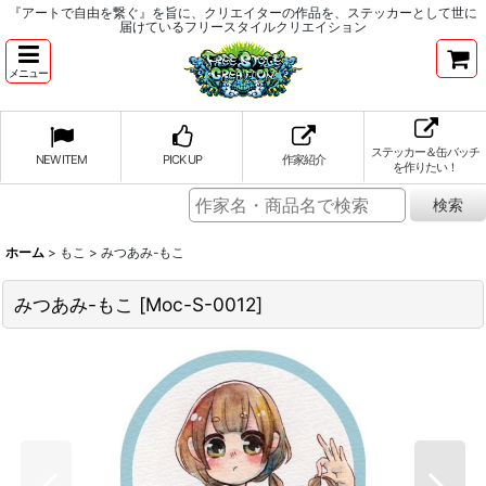
『アートで自由を繋ぐ』を旨に、クリエイターの作品を、ステッカーとして世に
届けているフリースタイルクリエイション
メニュー
ステッカー＆缶バッチ
NEW ITEM
PICK UP
作家紹介
を作りたい！
ホーム
>
もこ
>
みつあみ-もこ
みつあみ-もこ
[
Moc-S-0012
]