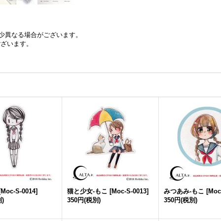
少異なる場合がございます。
ございます。
[
Moc-S-0014
]
猫と少女-もこ
[
Moc-S-0013
]
みつあみ-もこ
[
Moc
)
350円
(税別)
350円
(税別)