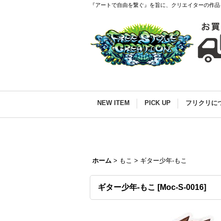
『アートで自由を繋ぐ』を旨に、クリエイターの作品
NEW ITEM
PICK UP
フリクリに
ホーム
>
もこ
>
ギター少年-もこ
ギター少年-もこ
[
Moc-S-0016
]