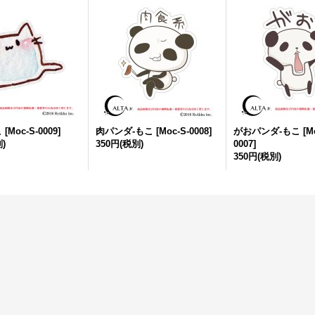
こ
[
Moc-S-0009
]
肉パンダ-もこ
[
Moc-S-0008
]
がおパンダ-もこ
[
M
)
350円
(税別)
0007
]
350円
(税別)