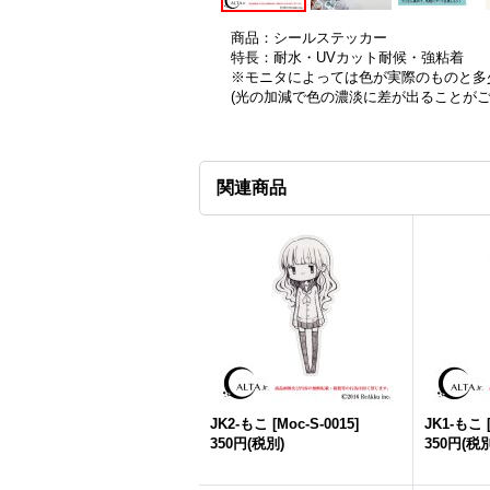
商品：シールステッカー
特長：耐水・UVカット耐候・強粘着
※モニタによっては色が実際のものと多
(光の加減で色の濃淡に差が出ることが
関連商品
JK2-もこ
[
Moc-S-0015
]
JK1-もこ
350円
(税別)
350円
(税別