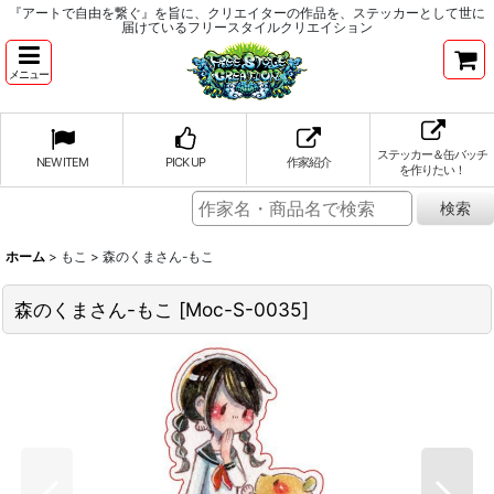
『アートで自由を繋ぐ』を旨に、クリエイターの作品を、ステッカーとして世に
届けているフリースタイルクリエイション
メニュー
ステッカー＆缶バッチ
NEW ITEM
PICK UP
作家紹介
を作りたい！
ホーム
>
もこ
>
森のくまさん-もこ
森のくまさん-もこ
[
Moc-S-0035
]