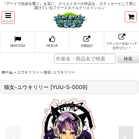
『アートで自由を繋ぐ』を旨に、クリエイターの作品を、ステッカーとして世に
届けているフリースタイルクリエイション
メニュー
ステッカー＆缶バッチ
NEW ITEM
PICK UP
作家紹介
を作りたい！
ホーム
>
ユウキリリー
>
猫女-ユウキリリー
猫女-ユウキリリー
[
YUU-S-0009
]