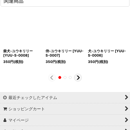
関連商品
柴犬-ユウキリリー
侍-ユウキリリー
[
YUU-
犬-ユウキリリー
[
YUU-
[
YUU-S-0008
]
S-0007
]
S-0006
]
350
円
(税別)
350
円
(税別)
350
円
(税別)
最近チェックしたアイテム
ショッピングカート
マイページ