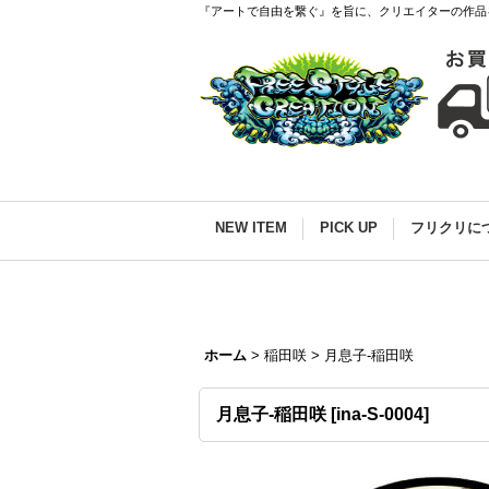
『アートで自由を繋ぐ』を旨に、クリエイターの作品
NEW ITEM
PICK UP
フリクリに
ホーム
>
稲田咲
>
月息子-稲田咲
月息子-稲田咲
[
ina-S-0004
]