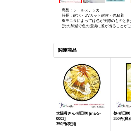
商品：シールステッカー
特長：耐水・UVカット耐候・強粘着
※モニタによっては色が実際のものと多
(光の加減で色の濃淡に差が出ることが
関連商品
太陽母さん-稲田咲
[
ina-S-
鶴-稲田咲
0003
]
350円
(税別
350円
(税別)