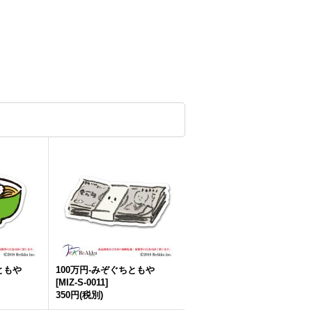
ともや
100万円-みぞぐちともや
[
MIZ-S-0011
]
350円
(税別)