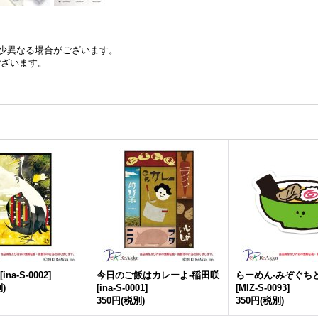
少異なる場合がございます。
ございます。
[
ina-S-0002
]
今日のご飯はカレーよ-稲田咲
らーめん-みぞぐち
)
[
ina-S-0001
]
[
MIZ-S-0093
]
350円
(税別)
350円
(税別)