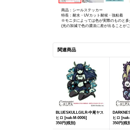
商品：シールステッカー
特長：耐水・UVカット耐候・強粘着
※モニタによっては色が実際のものと多
(光の加減で色の濃淡に差が出ることが
関連商品
BLUESKULLGILR-中尾ヤス
DARKNE
ヒロ
[
nak-M-0006
]
ヒロ
[
nak
350円
(税別)
350円
(税別