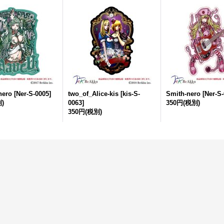
ero
[
Ner-S-0005
]
two_of_Alice-kis
[
kis-S-
Smith-nero
[
Ner-S-
)
0063
]
350円
(税別)
350円
(税別)