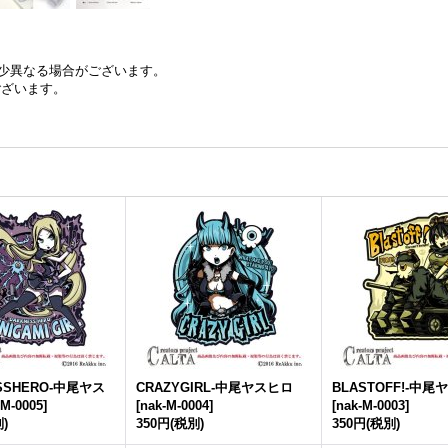
少異なる場合がございます。
ございます。
SSHERO-中尾ヤス
CRAZYGIRL-中尾ヤスヒロ
BLASTOFF!-中
-M-0005
]
[
nak-M-0004
]
[
nak-M-0003
]
)
350円
(税別)
350円
(税別)