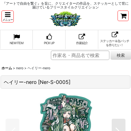
『アートで自由を繋ぐ』を旨に、クリエイターの作品を、ステッカーとして世に
届けているフリースタイルクリエイション
メニュー
ステッカー＆缶バッチ
NEW ITEM
PICK UP
作家紹介
を作りたい！
ホーム
>
nero
>
ヘイリー-nero
ヘイリー-nero
[
Ner-S-0005
]