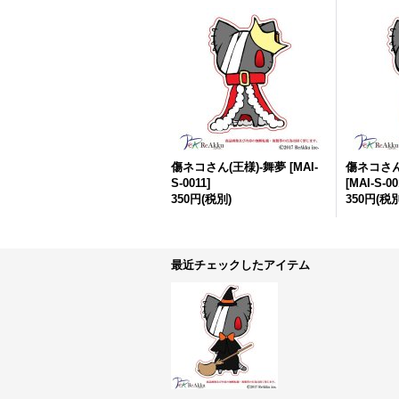
傷ネコさん(王様)-舞夢
[
MAI-
傷ネコさん
S-0011
]
[
MAI-S-00
350円
(税別)
350円
(税別
最近チェックしたアイテム