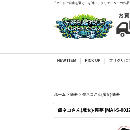
『アートで自由を繋ぐ』を旨に、クリエイターの作品
NEW ITEM
PICK UP
フリクリに
ホーム
>
舞夢
>
傷ネコさん(魔女)-舞夢
傷ネコさん(魔女)-舞夢
[
MAI-S-001