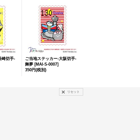
長崎切手-
ご当地ステッカー-大阪切手-
舞夢
[
MAI-S-0007
]
350円
(税別)
リセット