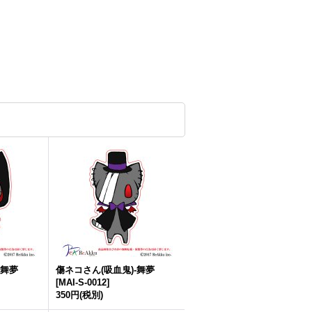
-舞夢
傷ネコさん(吸血鬼)-舞夢
[
MAI-S-0012
]
350円
(税別)