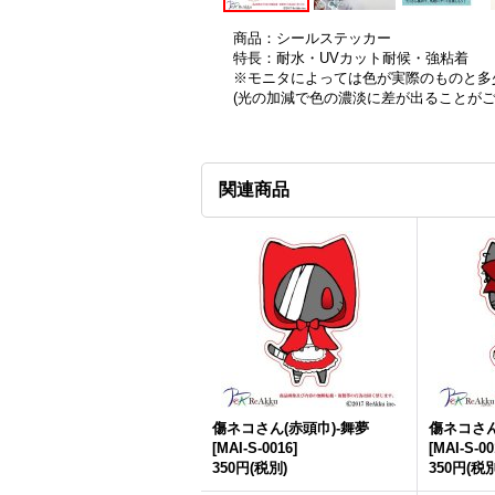
商品：シールステッカー
特長：耐水・UVカット耐候・強粘着
※モニタによっては色が実際のものと多
(光の加減で色の濃淡に差が出ることが
関連商品
傷ネコさん(赤頭巾)-舞夢
傷ネコさん
[
MAI-S-0016
]
[
MAI-S-00
350円
(税別)
350円
(税別