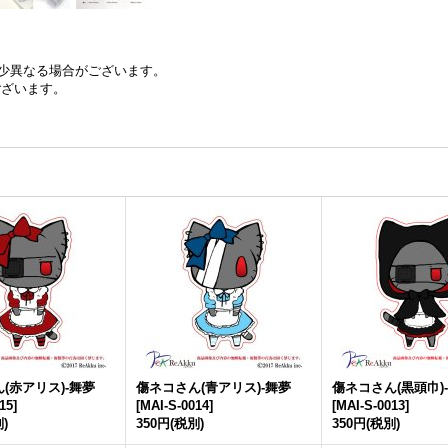
少異なる場合がございます。
ございます。
(赤アリス)-舞夢
傷ネコさん(青アリス)-舞夢
傷ネコさん(黒頭巾)
15
]
[
MAI-S-0014
]
[
MAI-S-0013
]
)
350円
(税別)
350円
(税別)